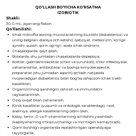
QO‘LLASH BO‘YICHA KO‘RSATMA
IZOBIOTIK
Shakli:
30.0 mL, jigarrang flakon
Qo‘llanilishi:
Ichak mikroflorasining muvozanatining buzilishi (disbakterioz) va
uning belgilari: diareya (ich ketishi), qabziyat, meteorizm, ko‘ngil
aynishi, qusish, qorin og‘rig‘i, asabi ichak sindromi;
Chaqaloqlarda: qayt qilish;
Bolalarda, shu jumladan chaqaloqlarda dispepsiya;
Kolitlar, gastroentrokolitlar (o‘tkir va surunkali), o‘tkir infektsiyalar,
zaharlanishlar, antibiotiklar va boshqa kimyoterapevtik
preparatlar (shu jumladan aspirin) qo‘llash natijasida
rivojlanadigan disbakterioz bilan bog‘liq oshqozon-ichak trakti
kasalliklari;
Organizmning qarshiligini oshirish va immunitetni
rag‘batlantirish;
Oziq-ovqat bilan zaharlanish;
Klinik kasalliklar (yuqumli va onkologik xarakterdagi), raxit,
anemiya, allergik kasalliklarning oldini olish;
Kalsiy, temir, D va P vitaminlarining so‘rilishini yaxshilash
(kapillyarlarning o‘tkazuvchanligi va mo‘rtligini kamaytiradi);
Qorin bo‘shlig‘i organlarida rejalashtirilgan operatsiyaga
tayyorgarlik;