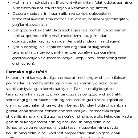
Muhim aminokislotalar, B guruhi vitaminlari, folat kislota, qonning
ivish tizimida ishtirok etadigan K vitaminining sintezi;
Ozug‘a moddalarini hazm qilish va so‘rish: uglevodlarni
fermentatsiyalash, tola moddalarni eritish, oqsillarni gidroliz qilish,
yog‘larni sovunlash;
Oshqozon-ichak traktida ortiqcha gaz hosil bo‘lishi va to‘planishi
(kolika, qorinda to‘lish hissi, meteorizm, shu jumladan
operatsiyadan keyingi davrda, Remxeld sindromi, aerofagiya);
Qorin bo‘shlig‘i va kichik chanoq organlarini diagnostik
tekshirishlarga tayyorgarlik (rentgenografiya, sonografiya,
gastroskopiya va duodenoskopiya - ko‘pik hosil bo‘lishining oldini
olish uchun).
Farmakologik ta’siri:
Meteorizmni kamaytiradigan preparat metillangan chiziqli siloksan
polimerlari, trimethylsiloksil guruhlari va kremniy dioksidi bilan
stabilizatsiyalangan kombinatsiyadir. Fazalar oralig‘idagi sirt
tarangligini kamaytirib, ichak tarkibida va oshqozon-ichak trakti
shirasidagi gaz pufakchalarining hosil bo‘lishiga to‘sqinlik qiladi va
ularning parchalanishiga yordam beradi. Bunday holda chiqarilgan
gazlar ichak devorlari tomonidan so‘rilishi yoki peristaltika orqali
chiqarilishi mumkin. Bu qorinda og‘riqli shishishga olib keladigan katta
gaz-shira konglomeratlarining hosil bo‘lishining oldini oladi.
Sonografiya va rentgenografiyada tasvir nuqsonlarining paydo
bo‘lishining oldini oladi; kontrast preparatlari bilan yo‘g‘on ichak