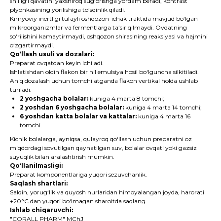
shillig‘i qavatini yaxshiroq sug‘orishga yordam beradi, kontrast
plyonkasining yorilishiga to‘sqinlik qiladi.
Kimyoviy inertligi tufayli oshqozon-ichak traktida mavjud bo‘lgan
mikroorganizmlar va fermentlarga ta’sir qilmaydi. Ovqatning
so‘rilishini kamaytirmaydi, oshqozon shirasining reaksiyasi va hajmini
o‘zgartirmaydi.
Qo‘llash usuli va dozalari:
Preparat ovqatdan keyin ichiladi.
Ishlatishdan oldin flakon bir hil emulsiya hosil bo‘lguncha silkitiladi.
Aniq dozalash uchun tomchilatganda flakon vertikal holda ushlab
turiladi.
2 yoshgacha bolalar:
kuniga 4 marta 8 tomchi;
2 yoshdan 6 yoshgacha bolalar:
kuniga 4 marta 14 tomchi;
6 yoshdan katta bolalar va kattalar:
kuniga 4 marta 16
tomchi.
Kichik bolalarga, ayniqsa, qulayroq qo‘llash uchun preparatni oz
miqdordagi sovutilgan qaynatilgan suv, bolalar ovqati yoki gazsiz
suyuqlik bilan aralashtirish mumkin.
Qo‘llanilmasligi:
Preparat komponentlariga yuqori sezuvchanlik.
Saqlash shartlari:
Salqin, yorug‘lik va quyosh nurlaridan himoyalangan joyda, harorati
+20°C dan yuqori bo‘lmagan sharoitda saqlang.
Ishlab chiqaruvchi:
"CORALL PHARM" MChJ