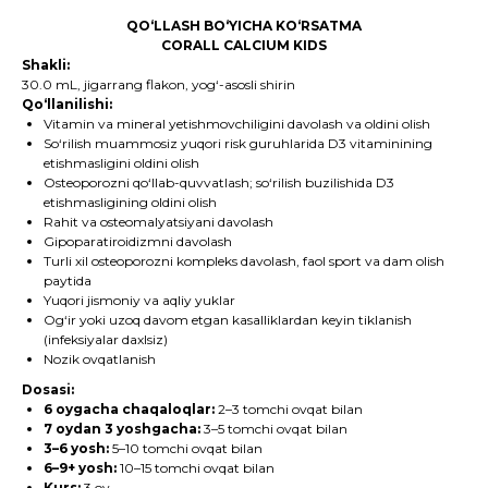
QO‘LLASH BO‘YICHA KO‘RSATMA
CORALL CALCIUM KIDS
Shakli:
30.0 mL, jigarrang flakon, yog‘-asosli shirin
Qo‘llanilishi:
Vitamin va mineral yetishmovchiligini davolash va oldini olish
So‘rilish muammosiz yuqori risk guruhlarida D3 vitaminining
etishmasligini oldini olish
Osteoporozni qo‘llab-quvvatlash; so‘rilish buzilishida D3
etishmasligining oldini olish
Rahit va osteomalyatsiyani davolash
Gipoparatiroidizmni davolash
Turli xil osteoporozni kompleks davolash, faol sport va dam olish
paytida
Yuqori jismoniy va aqliy yuklar
Og‘ir yoki uzoq davom etgan kasalliklardan keyin tiklanish
(infeksiyalar daxlsiz)
Nozik ovqatlanish
Dosasi:
6 oygacha chaqaloqlar:
2–3 tomchi ovqat bilan
7 oydan 3 yoshgacha:
3–5 tomchi ovqat bilan
3–6 yosh:
5–10 tomchi ovqat bilan
6–9+ yosh:
10–15 tomchi ovqat bilan
Kurs:
3 oy