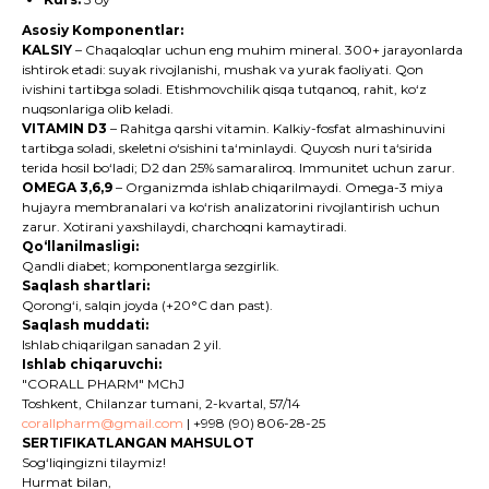
Asosiy Komponentlar:
KALSIY
– Chaqaloqlar uchun eng muhim mineral. 300+ jarayonlarda
ishtirok etadi: suyak rivojlanishi, mushak va yurak faoliyati. Qon
ivishini tartibga soladi. Etishmovchilik qisqa tutqanoq, rahit, ko‘z
nuqsonlariga olib keladi.
VITAMIN D3
– Rahitga qarshi vitamin. Kalkiy-fosfat almashinuvini
tartibga soladi, skeletni o‘sishini ta‘minlaydi. Quyosh nuri ta‘sirida
terida hosil bo‘ladi; D2 dan 25% samaraliroq. Immunitet uchun zarur.
OMEGA 3,6,9
– Organizmda ishlab chiqarilmaydi. Omega-3 miya
hujayra membranalari va ko‘rish analizatorini rivojlantirish uchun
zarur. Xotirani yaxshilaydi, charchoqni kamaytiradi.
Qo‘llanilmasligi:
Qandli diabet; komponentlarga sezgirlik.
Saqlash shartlari:
Qorong‘i, salqin joyda (+20°C dan past).
Saqlash muddati:
Ishlab chiqarilgan sanadan 2 yil.
Ishlab chiqaruvchi:
"CORALL PHARM" MChJ
Toshkent, Chilanzar tumani, 2-kvartal, 57/14
corallpharm@gmail.com
| +998 (90) 806-28-25
SERTIFIKATLANGAN MAHSULOT
Sog‘liqingizni tilaymiz!
Hurmat bilan,